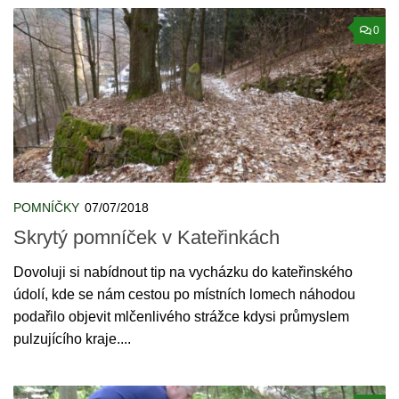
0
POMNÍČKY
07/07/2018
Skrytý pomníček v Kateřinkách
Dovoluji si nabídnout tip na vycházku do kateřinského
údolí, kde se nám cestou po místních lomech náhodou
podařilo objevit mlčenlivého strážce kdysi průmyslem
pulzujícího kraje....