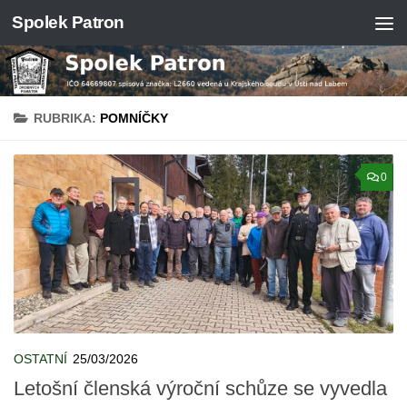
Spolek Patron
Skip to content
RUBRIKA:
POMNÍČKY
0
OSTATNÍ
25/03/2026
Letošní členská výroční schůze se vyvedla