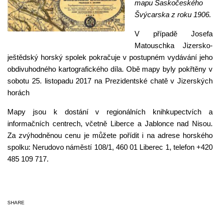
mapu Saskočeského
Švýcarska z roku 1906.
V případě Josefa
Matouschka Jizersko-
ještědský horský spolek pokračuje v postupném vydávání jeho
obdivuhodného kartografického díla. Obě mapy byly pokřtěny v
sobotu 25. listopadu 2017 na Prezidentské chatě v Jizerských
horách
Mapy jsou k dostání v regionálních knihkupectvích a
informačních centrech, včetně Liberce a Jablonce nad Nisou.
Za zvýhodněnou cenu je můžete pořídit i na adrese horského
spolku: Nerudovo náměstí 108/1, 460 01 Liberec 1, telefon +420
485 109 717.
SHARE