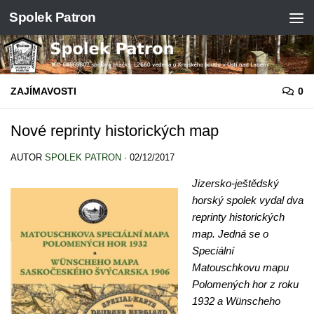
Spolek Patron
Skip to content
ZAJÍMAVOSTI
0
Nové reprinty historických map
AUTOR
SPOLEK PATRON
·
02/12/2017
Jizersko-ještědský
horský spolek vydal dva
reprinty historických
map. Jedná se o
Speciální
Matouschkovu mapu
Polomených hor z roku
1932 a Wünscheho