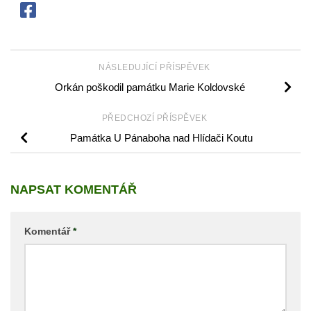
NÁSLEDUJÍCÍ PŘÍSPĚVEK
Orkán poškodil památku Marie Koldovské
PŘEDCHOZÍ PŘÍSPĚVEK
Památka U Pánaboha nad Hlídači Koutu
NAPSAT KOMENTÁŘ
Komentář
*