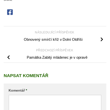
NÁSLEDUJÍCÍ PŘÍSPĚVEK
Obnovený smírčí kříž v Dolní Oldříši
PŘEDCHOZÍ PŘÍSPĚVEK
Památka Zabitý mládenec je v opravě
NAPSAT KOMENTÁŘ
Komentář
*