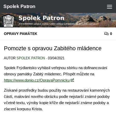
Spolek Patron
Skip to content
OPRAVY PAMÁTEK
0
Pomozte s opravou Zabitého mládence
AUTOR
SPOLEK PATRON
·
03/04/2021
Spolek Frýdlantsko vyhlásil veřejnou sbírku na dofinancování
obnovy památky Zabitý mládenec. Příspět můžete na
https://www.donio.cz/OpravaPomnicku
.
Získané prostředky budou použity na restaurování kamenných
částí, malování nového obrázku podle nejstarší známé podoby
včetně textu, výroby kopie kříže dle nejstarší známe podoby a
zlacení korpusu Krista.