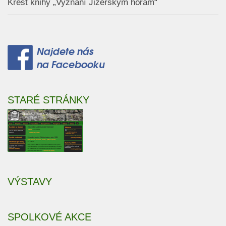
Křest knihy „Vyznání Jizerským horám“
STARÉ STRÁNKY
VÝSTAVY
SPOLKOVÉ AKCE