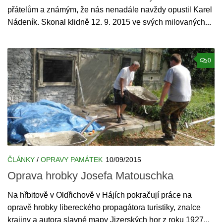
přátelům a známým, že nás nenadále navždy opustil Karel
Nádeník. Skonal klidně 12. 9. 2015 ve svých milovaných...
0
ČLÁNKY
/
OPRAVY PAMÁTEK
10/09/2015
Oprava hrobky Josefa Matouschka
Na hřbitově v Oldřichově v Hájích pokračují práce na
opravě hrobky libereckého propagátora turistiky, znalce
krajiny a autora slavné mapy Jizerských hor z roku 1927...