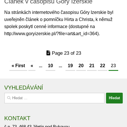
Článek v časopisu Góry Izerskie
Na stránkách internetového časopisu Góry Izerskie byl
uveřejněn článek o pomníčku Hirta a Christa, k němuž
spolek poskytl cenné informace (dostupné na
http://www.goryizerskie.pl/?file=art&art_id=364).
Page 23 of 23
« First
«
...
10
...
19
20
21
22
23
VYHLEDÁVÁNÍ
Vyhledávání
KONTAKT
č.p. 73, 468 43 Jiřetín pod Bukovou