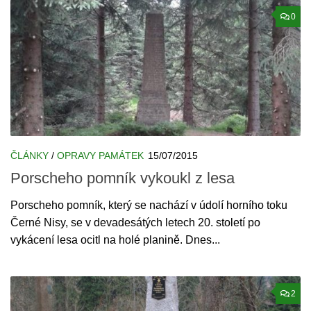
0
ČLÁNKY
/
OPRAVY PAMÁTEK
15/07/2015
Porscheho pomník vykoukl z lesa
Porscheho pomník, který se nachází v údolí horního toku
Černé Nisy, se v devadesátých letech 20. století po
vykácení lesa ocitl na holé planině. Dnes...
2