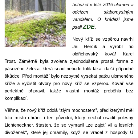
bohužel v létě 2016 ulomen a
odcizen slabomyslným
vandalem. O krádeži jsme
ZDE
psali
.
Nový kříž se vzpěrou navrhl
Jiří Herčík a vyrobil ho
oldřichovský kovář Karel
Trost. Záměrně byla zvolena zjednodušená prostá forma z
pásového železa, která snad nebude tolik lákat další případné
škůdce. Před montáží bylo nezbytné vysekat patku ulomeného
kříže a vyčistit otvory pro nový kříž se vzpěrou. Kovář vše
perfektně připravil, takže vlastní montáž proběhla bez
komplikací.
Věřme, že nový kříž odolá “zlým mocnostem”, před kterými měl
toto místo chránit i ten původní, který nechal osadit polesný
Lichteneckner, štasten, že se vymanil „ze zajetí vil a lesních
divoženek“, které jej omámily, když se vracel z hospody U