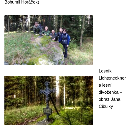
Bohumil Horáček)
Lesník
Lichteneckner
a lesní
divoženka –
obraz Jana
Cibulky