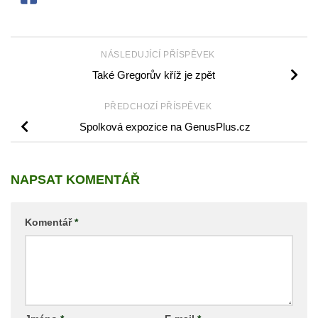
NÁSLEDUJÍCÍ PŘÍSPĚVEK
Také Gregorův kříž je zpět
PŘEDCHOZÍ PŘÍSPĚVEK
Spolková expozice na GenusPlus.cz
NAPSAT KOMENTÁŘ
Komentář
*