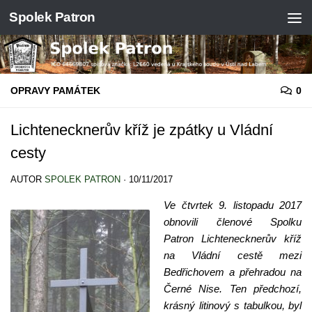
Spolek Patron
Skip to content
OPRAVY PAMÁTEK
0
Lichtenecknerův kříž je zpátky u Vládní
cesty
AUTOR
SPOLEK PATRON
·
10/11/2017
Ve čtvrtek 9. listopadu 2017
obnovili členové Spolku
Patron Lichtenecknerův kříž
na Vládní cestě mezi
Bedřichovem a přehradou na
Černé Nise. Ten předchozí,
krásný litinový s tabulkou, byl