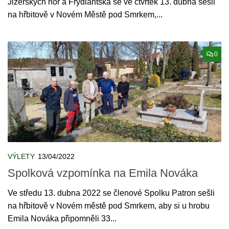
Jizerských hor a Frýdlantska se ve čtvrtek 13. dubna sešli
na hřbitově v Novém Městě pod Smrkem,...
0
VÝLETY
13/04/2022
Spolková vzpomínka na Emila Nováka
Ve středu 13. dubna 2022 se členové Spolku Patron sešli
na hřbitově v Novém městě pod Smrkem, aby si u hrobu
Emila Nováka připomněli 33...