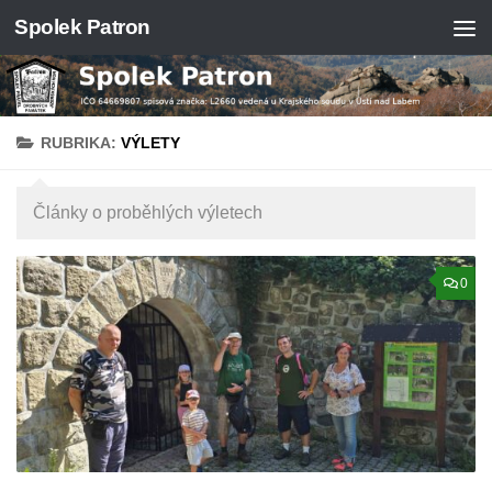
Spolek Patron
Skip to content
RUBRIKA:
VÝLETY
Články o proběhlých výletech
0