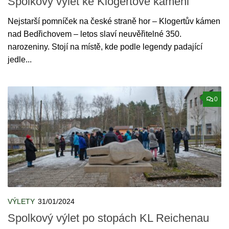
Spolkový výlet ke Klogertově kameni
Nejstarší pomníček na české straně hor – Klogertův kámen
nad Bedřichovem – letos slaví neuvěřitelné 350.
narozeniny. Stojí na místě, kde podle legendy padající
jedle...
0
VÝLETY
31/01/2024
Spolkový výlet po stopách KL Reichenau