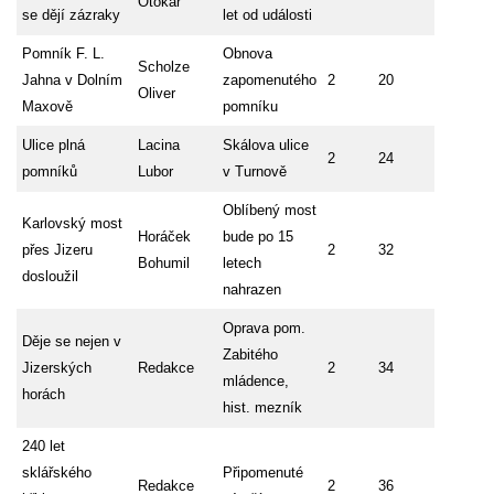
Otokar
se dějí zázraky
let od události
Pomník F. L.
Obnova
Scholze
Jahna v Dolním
zapomenutého
2
20
Oliver
Maxově
pomníku
Ulice plná
Lacina
Skálova ulice
2
24
pomníků
Lubor
v Turnově
Oblíbený most
Karlovský most
Horáček
bude po 15
přes Jizeru
2
32
Bohumil
letech
dosloužil
nahrazen
Oprava pom.
Děje se nejen v
Zabitého
Jizerských
Redakce
2
34
mládence,
horách
hist. mezník
240 let
sklářského
Připomenuté
Redakce
2
36