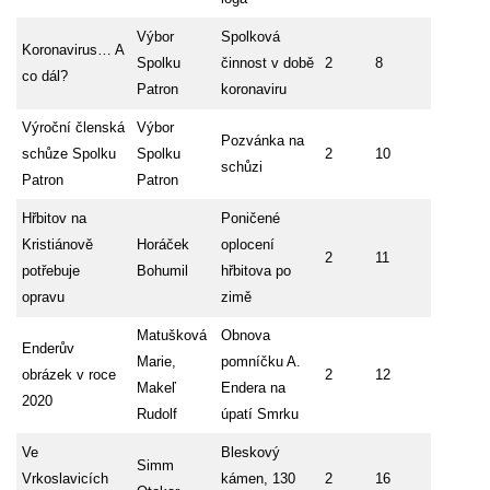
Výbor
Spolková
Koronavirus… A
Spolku
činnost v době
2
8
co dál?
Patron
koronaviru
Výroční členská
Výbor
Pozvánka na
schůze Spolku
Spolku
2
10
schůzi
Patron
Patron
Hřbitov na
Poničené
Kristiánově
Horáček
oplocení
2
11
potřebuje
Bohumil
hřbitova po
opravu
zimě
Matušková
Obnova
Enderův
Marie,
pomníčku A.
obrázek v roce
2
12
Makeľ
Endera na
2020
Rudolf
úpatí Smrku
Ve
Bleskový
Simm
Vrkoslavicích
kámen, 130
2
16