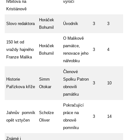
hřbitova na
výročí
Kristiánově
Horáček
Slovo redaktora
Úvodník
3
3
Bohumil
O Malikově
150 let od
Horáček
památce,
vraždy hajného
3
4
Bohumil
renovace jeho
Franze Malika
náhrobku
Členové
Historie
Simm
Spolku Patron
3
10
Pařízkova kříže
Otokar
obnovili
památku
Pokračující
Jahnův pomník
Scholze
práce na
3
14
opět vztyčen
Oliver
obnově
pomníku
Známé i