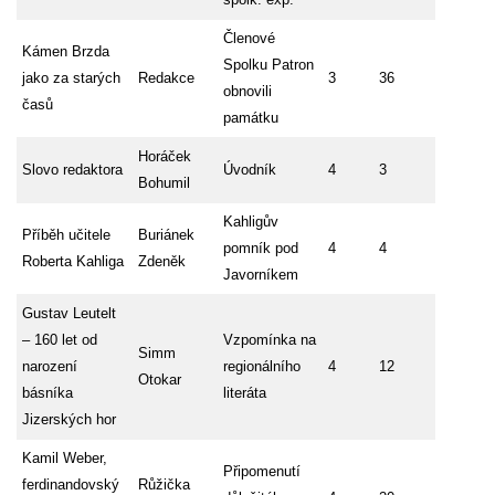
Členové
Kámen Brzda
Spolku Patron
jako za starých
Redakce
3
36
obnovili
časů
památku
Horáček
Slovo redaktora
Úvodník
4
3
Bohumil
Kahligův
Příběh učitele
Buriánek
pomník pod
4
4
Roberta Kahliga
Zdeněk
Javorníkem
Gustav Leutelt
– 160 let od
Vzpomínka na
Simm
narození
regionálního
4
12
Otokar
básníka
literáta
Jizerských hor
Kamil Weber,
Připomenutí
ferdinandovský
Růžička