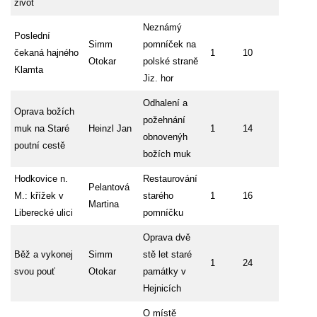
život
Neznámý
Poslední
Simm
pomníček na
čekaná hajného
1
10
Otokar
polské straně
Klamta
Jiz. hor
Odhalení a
Oprava božích
požehnání
muk na Staré
Heinzl Jan
1
14
obnovenýh
poutní cestě
božích muk
Hodkovice n.
Restaurování
Pelantová
M.: křížek v
starého
1
16
Martina
Liberecké ulici
pomníčku
Oprava dvě
Běž a vykonej
Simm
stě let staré
1
24
svou pouť
Otokar
památky v
Hejnicích
O místě