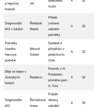
důležitého
4
20
a hejnický
Jiří
muže
hrobník
Příběh
Siegmundův
Řeháček
zničené
4
26
kříž v lukách
Marek
sakrální
památky
Památky
Dodatek k
Starého
Menzel
příspěvku v
4
32
Harcova
Günter
předchozím
podruhé
čísle
Pomník v H.
Děje se nejen v
Polubném,
Jizerských
Redakce
4
34
proměna pam.
horách
A. Feix
Průběh
Siegmundův
Řimnáčová
obnovy
4
36
kříž
Ivana
sakrální