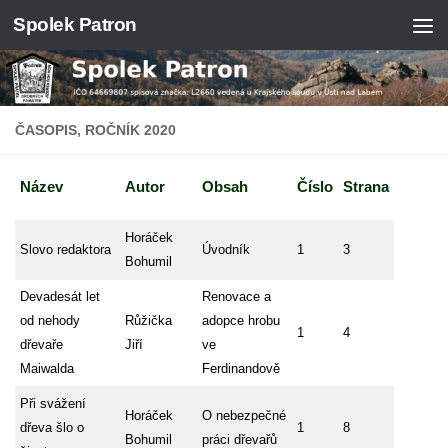
Spolek Patron
Skip to content
ČASOPIS, ROČNÍK 2020
Název
Autor
Obsah
Číslo
Strana
Horáček
Slovo redaktora
Úvodník
1
3
Bohumil
Devadesát let
Renovace a
od nehody
Růžička
adopce hrobu
1
4
dřevaře
Jiří
ve
Maiwalda
Ferdinandově
Při svážení
Horáček
O nebezpečné
dřeva šlo o
1
8
Bohumil
práci dřevařů