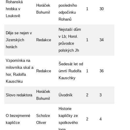
Rohanská
Horáček
posledního
hrobka v
1
30
Bohumil
odpočinku
Loukově
Rohanů
Nejstaší dům
Děje se nejen v
v Lb; Horol.
Jizerských
Redakce
1
34
průvodce
horách
polských Jh
Vzpomínka na
Šedesát let od
milovníka skal a
Redakce
úmrtí Rudolfa
1
36
hor, Rudolfa
Kauschky
Kauschku
Horáček
Slovo redaktora
Úvodník
2
3
Bohumil
Historie
O bezejmenné
Scholze
kapličky ze
2
4
kapličce
Oliver
spolkového
loga