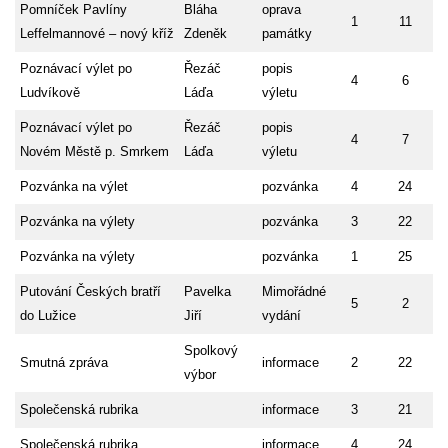
Pomníček Pavlíny
Bláha
oprava
1
11
Leffelmannové – nový kříž
Zdeněk
památky
Poznávací výlet po
Řezáč
popis
4
6
Ludvíkově
Láďa
výletu
Poznávací výlet po
Řezáč
popis
4
7
Novém Městě p. Smrkem
Láďa
výletu
Pozvánka na výlet
pozvánka
4
24
Pozvánka na výlety
pozvánka
3
22
Pozvánka na výlety
pozvánka
1
25
Putování Českých bratří
Pavelka
Mimořádné
5
2
do Lužice
Jiří
vydání
Spolkový
Smutná zpráva
informace
2
22
výbor
Společenská rubrika
informace
3
21
Společenská rubrika
informace
4
24