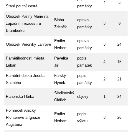
4
5
Staré poutní cestě
památky
Obrázek Panny Marie na
Bláha
oprava
západním rozcestí u
3
9
Zdeněk
památky
Bramberku
Endler
oprava
Obrázek Veroniky Lahrové
3
24
Herbert
památky
Pamětihodnosti města
Pavelka
popis
4
15
Lubań
Jiří
památek
Pamětní deska Josefa
Farský
popis
2
21
Suchého
Hynek
památky
Sladkovský
Panenská Hůrka
objevy
1
24
Oldřich
Pomníček Aničky
Endler
popis
Richterové a Ignaze
3
26
Herbert
výletu
Augstena