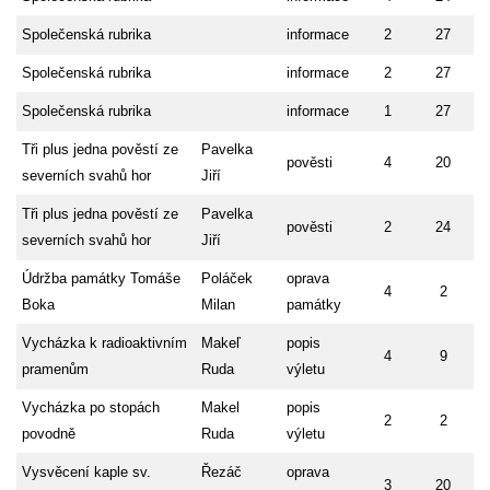
Společenská rubrika
informace
2
27
Společenská rubrika
informace
2
27
Společenská rubrika
informace
1
27
Tři plus jedna pověstí ze
Pavelka
pověsti
4
20
severních svahů hor
Jiří
Tři plus jedna pověstí ze
Pavelka
pověsti
2
24
severních svahů hor
Jiří
Údržba památky Tomáše
Poláček
oprava
4
2
Boka
Milan
památky
Vycházka k radioaktivním
Makeľ
popis
4
9
pramenům
Ruda
výletu
Vycházka po stopách
Makel
popis
2
2
povodně
Ruda
výletu
Vysvěcení kaple sv.
Řezáč
oprava
3
20