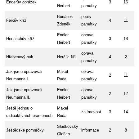
Enderův obrázek
3
16
Herbert
památky
Buriánek
popis
Feixův kříž
4
11
Zdeněk
památky
Endler
oprava
Hennrichův kříž
3
18
Herbert
památky
oprava
Hřebenový buk
Herčík Jiří
4
2
památky
Jak jsme opravovali
Makeľ
oprava
2
11
Neumanna I.
Ruda
památky
Jak jsme opravovali
Endler
oprava
2
12
Neumanna II.
Herbert
památky
Ještě jednou o
Makeľ
zajímavost
3
14
radioaktivních pramenech
Ruda
Sladkovský
Ještědské pomníčky
informace
2
8
Oldřich