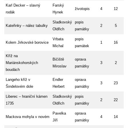
Karl Decker – slavný
Farský
životopis
4
12
rodák
Hynek
Sladkovský
popis
Kateřinky – nález tabulky
2
5
Oldřich
památky
Vrbata
popis
Kolem Jirkovské borovice
1
16
Michal
památek
Kříž na
Bičiště
oprava
Mariánskohorských
3
2
Miroslav
památky
boudách
Langeho kříž v
Endler
oprava
3
23
Šindelovém dole
Herbert
památky
Liberec – hraniční kámen
Sladkovský
popis
2
22
1735
Oldřich
památky
Pavelka
oprava
Mackova mohyla v novém
4
14
Jiří
památky