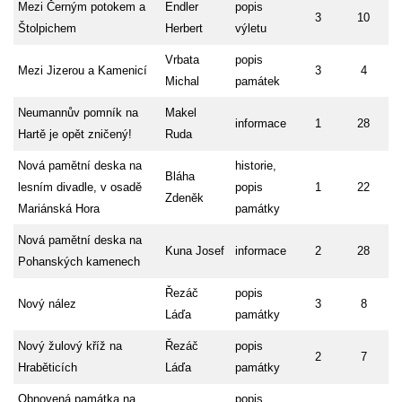
Mezi Černým potokem a
Endler
popis
3
10
Štolpichem
Herbert
výletu
Vrbata
popis
Mezi Jizerou a Kamenicí
3
4
Michal
památek
Neumannův pomník na
Makel
informace
1
28
Hartě je opět zničený!
Ruda
Nová pamětní deska na
historie,
Bláha
lesním divadle, v osadě
popis
1
22
Zdeněk
Mariánská Hora
památky
Nová pamětní deska na
Kuna Josef
informace
2
28
Pohanských kamenech
Řezáč
popis
Nový nález
3
8
Láďa
památky
Nový žulový kříž na
Řezáč
popis
2
7
Hraběticích
Láďa
památky
Obnovená památka na
popis