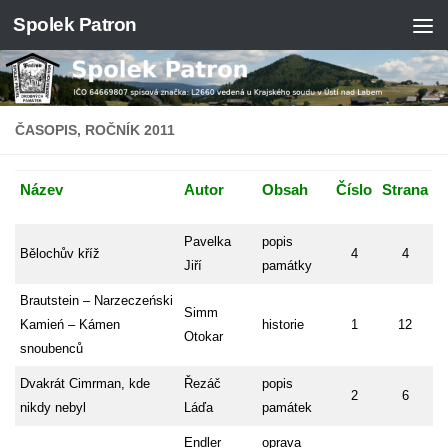
Spolek Patron
Skip to content
ČASOPIS, ROČNÍK 2011
Název
Autor
Obsah
Číslo
Strana
Pavelka
popis
Bělochův kříž
4
4
Jiří
památky
Brautstein – Narzeczeński
Simm
Kamień – Kámen
historie
1
12
Otokar
snoubenců
Dvakrát Cimrman, kde
Řezáč
popis
2
6
nikdy nebyl
Láďa
památek
Endler
oprava