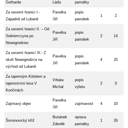
Gotharda
Láďa
památky
Za severní hranici I.-
Pavelka
popis
1
2
Západně od Lubaně
Jiří
památek
Za severní hranici II. – Od
Pavelka
popis
Siekierrczyna po
2
14
Jiří
památek
Nowogrodziec
Za severní hranicí III.- Z
Pavelka
popis
okolí Nowogrodzce na
4
25
Jiří
památek
východ od Lubaně
Za tajemným Kittelem a
Vrbata
popis
tajemstvími lesa V
2
0
Michal
výletu
Končinách
Pavelka
Zajímavý objev
zajímavost
4
10
Jiří
Buriánek
oprava
Šimonovický kříž
1
26
Zdeněk
památky